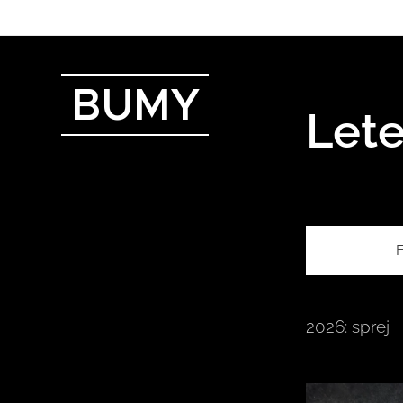
BUMY
Lete
E
2026: sprej