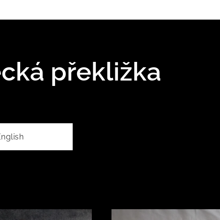
cká překližka
nglish