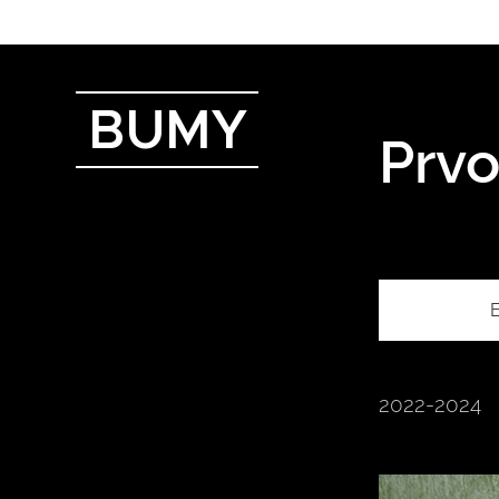
BUMY
Prvo
E
2022-2024